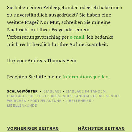
Sie haben einen Fehler gefunden oder ich habe mich
zu unverständlich ausgedrückt? Sie haben eine
weitere Frage? Nur Mut, schreiben Sie mir eine
Nachricht mit Ihrer Frage oder einem
Verbesserungsvorschlag per
e-mail
. Ich bedanke
mich recht herzlich für Ihre Aufmerksamkeit.
Ihr/ euer Andreas Thomas Hein
Beachten Sie bitte meine
Informationsquellen
.
SCHLAGWÖRTER
EIABLAGE
•
EIABLAGE IM TANDEM.
EIABLAGE LIBELLE
•
EIERLEGENDES TANDEM
•
EIERLEGENDES
WEIBCHEN
•
FORTPFLANZUNG
•
LIBELLENEIER
•
LIBELLENKUNDE
VORHERIGER BEITRAG
NÄCHSTER BEITRAG