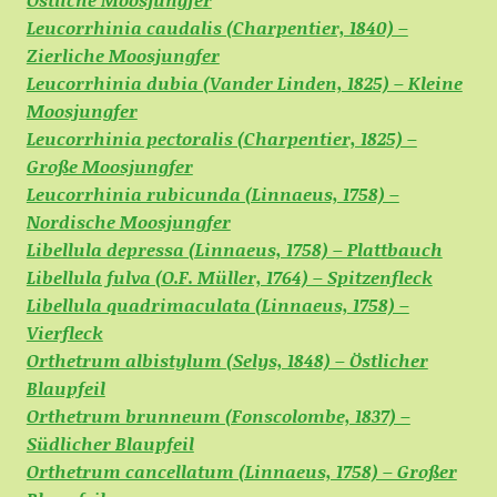
Leucorrhinia caudalis (Charpentier, 1840) –
Zierliche Moosjungfer
Leucorrhinia dubia (Vander Linden, 1825) – Kleine
Moosjungfer
Leucorrhinia pectoralis (Charpentier, 1825) –
Große Moosjungfer
Leucorrhinia rubicunda (Linnaeus, 1758) –
Nordische Moosjungfer
Libellula depressa (Linnaeus, 1758) – Plattbauch
Libellula fulva (O.F. Müller, 1764) – Spitzenfleck
Libellula quadrimaculata (Linnaeus, 1758) –
Vierfleck
Orthetrum albistylum (Selys, 1848) – Östlicher
Blaupfeil
Orthetrum brunneum (Fonscolombe, 1837) –
Südlicher Blaupfeil
Orthetrum cancellatum (Linnaeus, 1758) – Großer