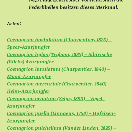
Federlibellen besitzen dieses Merkmal.
Arten:
Coenagrion hastulatum (Charpentier, 1825) –
Speer-Azurjungfer
Coenagrion hylas (Trybom, 1889) – Sibirische
(Bileks) Azurjungfer
Coenagrion lunulatum (Charpentier, 1840) –
Mond-Azurjungfer
Coenagrion mercuriale (Charpentier, 1840) –
Helm-Azurjungfer
Coenagrion ornatum (Selys, 1850) – Vogel-
Azurjungfer
Coenagrion puella (Linnaeus, 1758) – Hufeisen-
Azurjungfer
Coenagrion pulchellum (Vander Linden, 1825) –