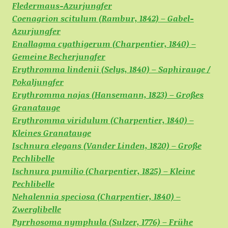
Fledermaus-Azurjungfer
Coenagrion scitulum (Rambur, 1842) – Gabel-
Azurjungfer
Enallagma cyathigerum (Charpentier, 1840) –
Gemeine Becherjungfer
Erythromma lindenii (Selys, 1840) – Saphirauge /
Pokaljungfer
Erythromma najas (Hansemann, 1823) – Großes
Granatauge
Erythromma viridulum (Charpentier, 1840) –
Kleines Granatauge
Ischnura elegans (Vander Linden, 1820) – Große
Pechlibelle
Ischnura pumilio (Charpentier, 1825) – Kleine
Pechlibelle
Nehalennia speciosa (Charpentier, 1840) –
Zwerglibelle
Pyrrhosoma nymphula (Sulzer, 1776) – Frühe