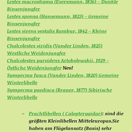
Lestes macrostigma (Eversmann, 1836) – Dunkle
Binsenjungfer
Lestes sponsa (Hansemann, 1823) – Gemeine
Binsenjungfer
Lestes virens vestalis Rambur, 1842 – Kleine
Binsenjungfer
Chalcolestes viridis (Vander Linden, 1825)
Westliche Weidenjungfer
Chalcolestes parvidens Artobolewskii, 1929 –
Östliche Weidenjungfer
Neu!
Sympecma fusca (Vander Linden, 1820) Gemeine
Winterlibelle
Sympecma paedisca (Brauer, 1877) Sibirische
Winterlibelle
Prachtlibellen ( Calopterygidae)
: sind die
größten Kleinlibellen Mitteleuropas.Sie
haben am Flügelansatz (Basis) sehr