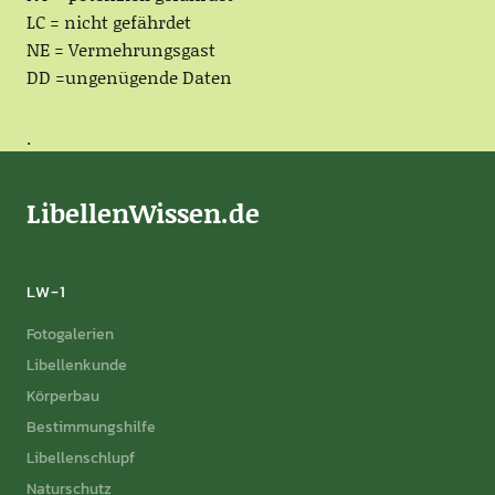
LC = nicht gefährdet
NE = Vermehrungsgast
DD =ungenügende Daten
.
LibellenWissen.de
LW-1
Fotogalerien
Libellenkunde
Körperbau
Bestimmungshilfe
Libellenschlupf
Naturschutz