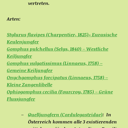
vertreten.
Arten:
Stylurus flavipes (Charpentier, 1825)- Eurasische
Keulenjungfer
Gomphus pulchellus (Selys, 1840) – Westliche
Keiljungfer
Gomphus vulgatissimus (Linnaeus, 1758) –
Gemeine Keiljungfer
Onychgomphus forcipatus (Linnaeus, 1758) –
Kleine Zangenlibelle
Ophiogomphus cecilia (Fourcroy, 1785) – Grüne
Flussjungfer
Quelljungfern (Cordulegastridae)
:
In
Österreich kommen alle 3 existierenden