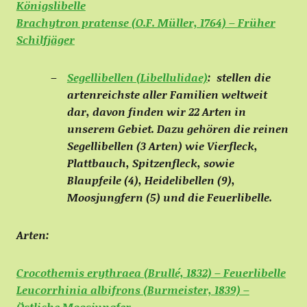
Königslibelle
Brachytron pratense (O.F. Müller, 1764) – Früher
Schilfjäger
Segellibellen (Libellulidae)
:
stellen die
artenreichste aller Familien weltweit
dar, davon finden wir 22 Arten in
unserem Gebiet. Dazu gehören die reinen
Segellibellen (3 Arten) wie Vierfleck,
Plattbauch, Spitzenfleck, sowie
Blaupfeile (4), Heidelibellen (9),
Moosjungfern (5) und die Feuerlibelle.
Arten:
Crocothemis erythraea (Brullé, 1832) – Feuerlibelle
Leucorrhinia albifrons (Burmeister, 1839) –
Östliche Moosjungfer