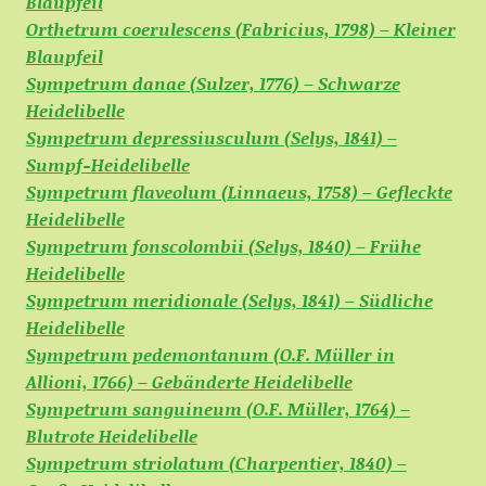
Blaupfeil
Orthetrum coerulescens (Fabricius, 1798) – Kleiner
Blaupfeil
Sympetrum danae (Sulzer, 1776) – Schwarze
Heidelibelle
Sympetrum depressiusculum (Selys, 1841) –
Sumpf-Heidelibelle
Sympetrum flaveolum (Linnaeus, 1758) – Gefleckte
Heidelibelle
Sympetrum fonscolombii (Selys, 1840) – Frühe
Heidelibelle
Sympetrum meridionale (Selys, 1841) – Südliche
Heidelibelle
Sympetrum pedemontanum (O.F. Müller in
Allioni, 1766) – Gebänderte Heidelibelle
Sympetrum sanguineum (O.F. Müller, 1764) –
Blutrote Heidelibelle
Sympetrum striolatum (Charpentier, 1840) –