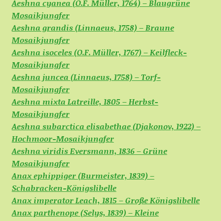
Aeshna cyanea (O.F. Müller, 1764) – Blaugrüne
Mosaikjungfer
Aeshna grandis (Linnaeus, 1758) – Braune
Mosaikjungfer
Aeshna isoceles (O.F. Müller, 1767) – Keilfleck-
Mosaikjungfer
Aeshna juncea (Linnaeus, 1758) – Torf-
Mosaikjungfer
Aeshna mixta Latreille, 1805 – Herbst-
Mosaikjungfer
Aeshna subarctica elisabethae (Djakonov, 1922) –
Hochmoor-Mosaikjungfer
Aeshna viridis Eversmann, 1836 – Grüne
Mosaikjungfer
Anax ephippiger (Burmeister, 1839) –
Schabracken-Königslibelle
Anax imperator Leach, 1815 – Große Königslibelle
Anax parthenope (Selys, 1839) – Kleine