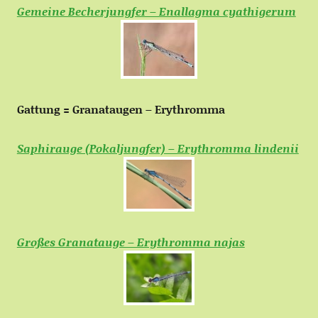
Gemeine Becherjungfer – Enallagma cyathigerum
Gattung = Granataugen – Erythromma
Saphirauge (Pokaljungfer) – Erythromma lindenii
Großes Granatauge – Erythromma najas