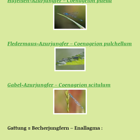
Hufeisen-Azurjungfer – Coenagrion puella
Fledermaus-Azurjungfer – Coenagrion pulchellum
Gabel-Azurjungfer – Coenagrion scitulum
Gattung = Becherjungfern – Enallagma :