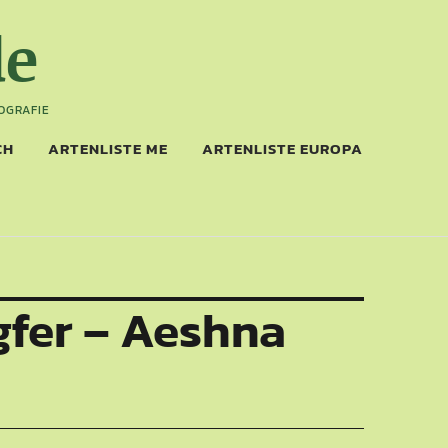
de
OGRAFIE
CH
ARTENLISTE ME
ARTENLISTE EUROPA
fer – Aeshna