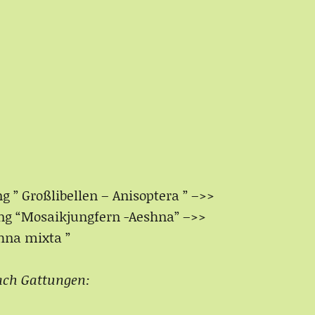
g ” Großlibellen – Anisoptera ” –>>
tung “Mosaikjungfern -Aeshna” –>>
hna mixta ”
ach Gattungen: