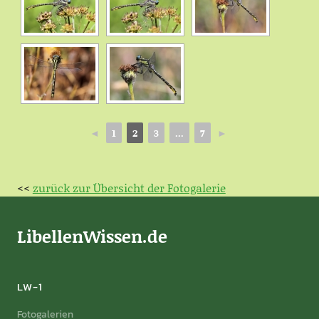
◄
1
2
3
...
7
►
<<
zurück zur Übersicht der Fotogalerie
LibellenWissen.de
LW-1
Fotogalerien