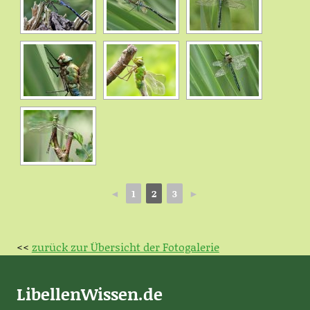
◄
1
2
3
►
<<
zurück zur Übersicht der Fotogalerie
LibellenWissen.de