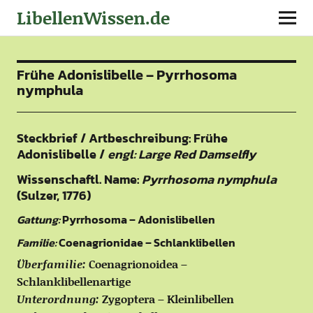
LibellenWissen.de
Frühe Adonislibelle – Pyrrhosoma
nymphula
Steckbrief / Artbeschreibung: Frühe
Adonislibelle /
engl: Large Red Damselfly
Wissenschaftl. Name:
Pyrrhosoma nymphula
(Sulzer, 1776)
Gattung:
Pyrrhosoma – Adonislibellen
Familie:
Coenagrionidae – Schlanklibellen
Überfamilie:
Coenagrionoidea –
Schlanklibellenartige
Unterordnung:
Zygoptera – Kleinlibellen